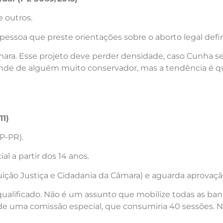
 outros.
essoa que preste orientações sobre o aborto legal defin
ara. Esse projeto deve perder densidade, caso Cunha sej
ende de alguém muito conservador, mas a tendência é qu
11)
P-PR).
l a partir dos 14 anos.
uição Justiça e Cidadania da Câmara) e aguarda aprovaçã
qualificado. Não é um assunto que mobilize todas as ban
de uma comissão especial, que consumiria 40 sessões. 