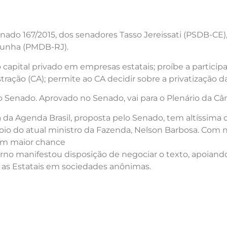
Senado 167/2015, dos senadores Tasso Jereissati (PSDB-CE
Cunha (PMDB-RJ).
apital privado em empresas estatais; proíbe a participaçã
ração (CA); permite ao CA decidir sobre a privatização da
o Senado. Aprovado no Senado, vai para o Plenário da Câ
 da Agenda Brasil, proposta pelo Senado, tem altíssima
 apoio do atual ministro da Fazenda, Nelson Barbosa. Com
com maior chance
no manifestou disposição de negociar o texto, apoiand
 as Estatais em sociedades anônimas.