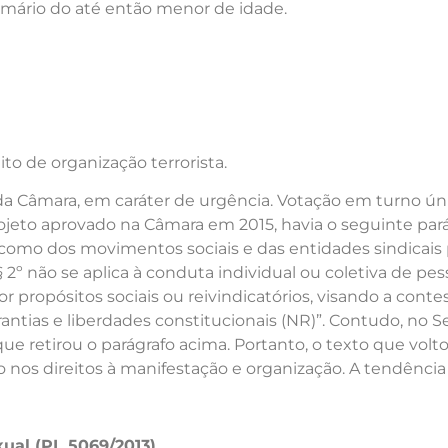
imário do até então menor de idade.
ito de organização terrorista.
da Câmara, em caráter de urgência. Votação em turno úni
rojeto aprovado na Câmara em 2015, havia o seguinte par
 como dos movimentos sociais e das entidades sindicai
o § 2º não se aplica à conduta individual ou coletiva de p
propósitos sociais ou reivindicatórios, visando a contesta
rantias e liberdades constitucionais (NR)”. Contudo, no S
que retirou o parágrafo acima. Portanto, o texto que vol
 nos direitos à manifestação e organização. A tendência
xual (PL 5069/2013)