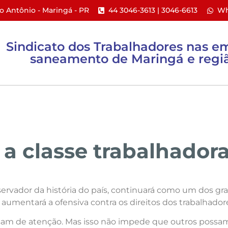
to Antônio - Maringá - PR​
44 3046-3613 | 3046-6613​
Wh
Sindicato dos Trabalhadores nas e
saneamento de Maringá e regiã
ACTs e PPR
Ações Coletivas
Informativos
a classe trabalhador
ervador da história do país, continuará como um dos gran
 aumentará a ofensiva contra os direitos dos trabalhador
isam de atenção. Mas isso não impede que outros possam