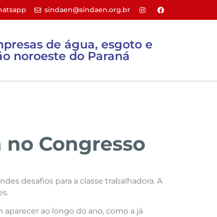
atsapp
sindaen@sindaen.org.br
mpresas de água, esgoto e
o noroeste do Paraná
Sites úteis
Filie-se
Contato
a no Congresso
des desafios para a classe trabalhadora. A
es.
 aparecer ao longo do ano, como a já