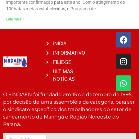
importante confirmação para este ano. Com o atingimento de
100% das metas estabelecidas, o Programa de
Leia mais »
INICIAL
INFORMATIVO
FILIE-SE
ÚLTIMAS
NOTÍCIAS
O SINDAEN foi fundado em 15 de dezembro de 1995,
por decisão de uma assembléia da categoria, para ser
o sindicato específico dos trabalhadores do setor de
saneamento de Maringá e Região Noroeste do
Paraná.