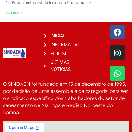
100% das metas estabelecidas, o Programa de
Leia mais »
INICIAL
INFORMATIVO
FILIE-SE
ÚLTIMAS
NOTÍCIAS
O SINDAEN foi fundado em 15 de dezembro de 1995,
por decisão de uma assembléia da categoria, para ser
o sindicato específico dos trabalhadores do setor de
saneamento de Maringá e Região Noroeste do
Paraná.