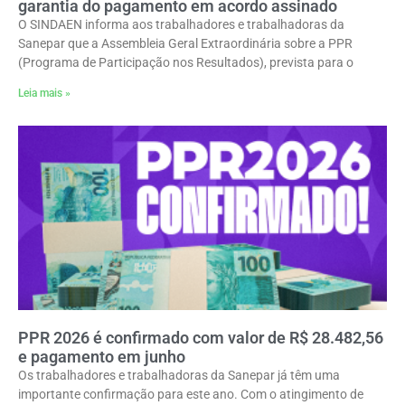
garantia do pagamento em acordo assinado
O SINDAEN informa aos trabalhadores e trabalhadoras da
Sanepar que a Assembleia Geral Extraordinária sobre a PPR
(Programa de Participação nos Resultados), prevista para o
Leia mais »
PPR 2026 é confirmado com valor de R$ 28.482,56
e pagamento em junho
Os trabalhadores e trabalhadoras da Sanepar já têm uma
importante confirmação para este ano. Com o atingimento de