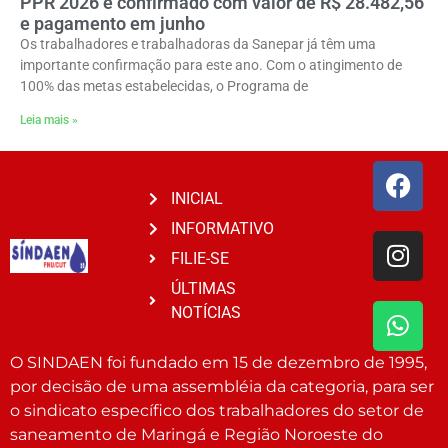
PPR 2026 é confirmado com valor de R$ 28.482,56
e pagamento em junho
Os trabalhadores e trabalhadoras da Sanepar já têm uma
importante confirmação para este ano. Com o atingimento de
100% das metas estabelecidas, o Programa de
Leia mais »
INICIAL
INFORMATIVO
FILIE-SE
ÚLTIMAS
NOTÍCIAS
O SINDAEN foi fundado em 15 de dezembro de 1995,
por decisão de uma assembléia da categoria, para ser
o sindicato específico dos trabalhadores do setor de
saneamento de Maringá e Região Noroeste do