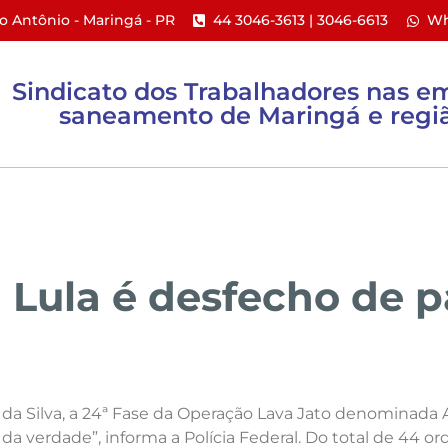
to Antônio - Maringá - PR​
44 3046-3613 | 3046-6613​
Wh
Sindicato dos Trabalhadores nas e
saneamento de Maringá e regiã
ACTs e PPR
Ações Coletivas
Informativos
 Lula é desfecho de p
a da Silva, a 24ª Fase da Operação Lava Jato denominada
a verdade”, informa a Polícia Federal. Do total de 44 ord