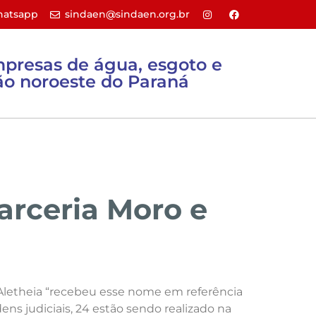
atsapp
sindaen@sindaen.org.br
mpresas de água, esgoto e
o noroeste do Paraná
Sites úteis
Filie-se
Contato
arceria Moro e
 Aletheia “recebeu esse nome em referência
ens judiciais, 24 estão sendo realizado na