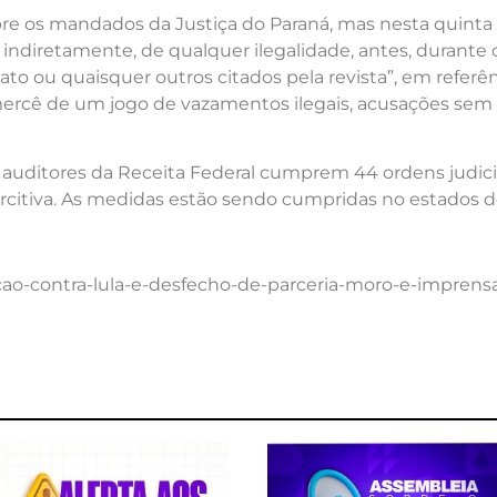
re os mandados da Justiça do Paraná, mas nesta quinta (
u indiretamente, de qualquer ilegalidade, antes, durante
ato ou quaisquer outros citados pela revista”, em refer
à mercê de um jogo de vazamentos ilegais, acusações se
 30 auditores da Receita Federal cumprem 44 ordens judi
itiva. As medidas estão sendo cumpridas no estados de 
acao-contra-lula-e-desfecho-de-parceria-moro-e-imprens