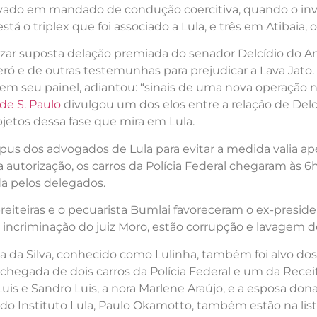
 levado em mandado de condução coercitiva, quando o in
o triplex que foi associado a Lula, e três em Atibaia, on
vazar suposta delação premiada do senador Delcídio do A
ró e de outras testemunhas para prejudicar a Lava Jato.
, em seu painel, adiantou: “sinais de uma nova operação 
de S. Paulo
divulgou um dos elos entre a relação de Del
jetos dessa fase que mira em Lula.
pus dos advogados de Lula para evitar a medida valia ape
a autorização, os carros da Polícia Federal chegaram às 
da pelos delegados.
eiteiras e o pecuarista Bumlai favoreceram o ex-president
e incriminação do juiz Moro, estão corrupção e lavagem de
Lula da Silva, conhecido como Lulinha, também foi alvo 
chegada de dois carros da Polícia Federal e um da Receit
 Luis e Sandro Luis, a nora Marlene Araújo, e a esposa d
do Instituto Lula, Paulo Okamotto, também estão na lista