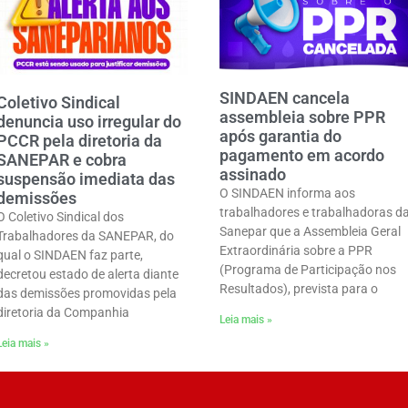
SINDAEN cancela
Coletivo Sindical
assembleia sobre PPR
denuncia uso irregular do
após garantia do
PCCR pela diretoria da
pagamento em acordo
SANEPAR e cobra
assinado
suspensão imediata das
O SINDAEN informa aos
demissões
trabalhadores e trabalhadoras d
O Coletivo Sindical dos
Sanepar que a Assembleia Geral
Trabalhadores da SANEPAR, do
Extraordinária sobre a PPR
qual o SINDAEN faz parte,
(Programa de Participação nos
decretou estado de alerta diante
Resultados), prevista para o
das demissões promovidas pela
diretoria da Companhia
Leia mais »
Leia mais »