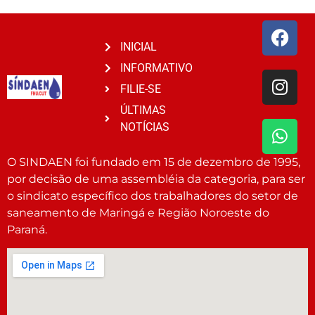
INICIAL
INFORMATIVO
FILIE-SE
ÚLTIMAS
NOTÍCIAS
O SINDAEN foi fundado em 15 de dezembro de 1995,
por decisão de uma assembléia da categoria, para ser
o sindicato específico dos trabalhadores do setor de
saneamento de Maringá e Região Noroeste do
Paraná.