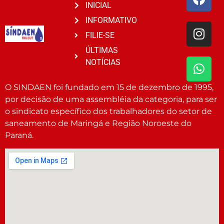
INICIAL
INFORMATIVO
FILIE-SE
ÚLTIMAS
NOTÍCIAS
O SINDAEN foi fundado em 15 de dezembro de 1995,
por decisão de uma assembléia da categoria, para ser
o sindicato específico dos trabalhadores do setor de
saneamento de Maringá e Região Noroeste do
Paraná.