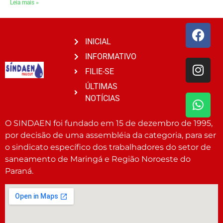
Leia mais »
INICIAL
INFORMATIVO
FILIE-SE
ÚLTIMAS
NOTÍCIAS
O SINDAEN foi fundado em 15 de dezembro de 1995,
por decisão de uma assembléia da categoria, para ser
o sindicato específico dos trabalhadores do setor de
saneamento de Maringá e Região Noroeste do
Paraná.