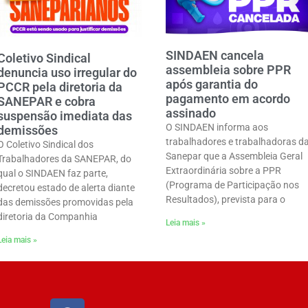
SINDAEN cancela
Coletivo Sindical
assembleia sobre PPR
denuncia uso irregular do
após garantia do
PCCR pela diretoria da
pagamento em acordo
SANEPAR e cobra
assinado
suspensão imediata das
O SINDAEN informa aos
demissões
trabalhadores e trabalhadoras d
O Coletivo Sindical dos
Sanepar que a Assembleia Geral
Trabalhadores da SANEPAR, do
Extraordinária sobre a PPR
qual o SINDAEN faz parte,
(Programa de Participação nos
decretou estado de alerta diante
Resultados), prevista para o
das demissões promovidas pela
diretoria da Companhia
Leia mais »
Leia mais »