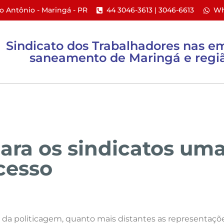
to Antônio - Maringá - PR​
44 3046-3613 | 3046-6613​
Wh
Sindicato dos Trabalhadores nas e
saneamento de Maringá e regiã
ACTs e PPR
Ações Coletivas
Informativos
a os sindicatos uma v
cesso
a da politicagem, quanto mais distantes as representaçõe