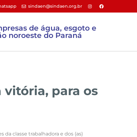
atsapp
sindaen@sindaen.org.br
mpresas de água, esgoto e
o noroeste do Paraná
Sites úteis
Filie-se
Contato
itória, para os
s da classe trabalhadora e dos (as)