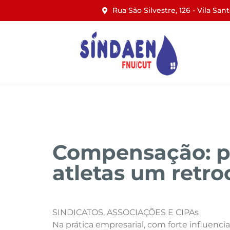
Rua São Silvestre, 126 - Vila San
Início
Institucional
Notícias
Compensação: par
atletas um retro
SINDICATOS, ASSOCIAÇÕES E CIPAs
Na prática empresarial, com forte influenci