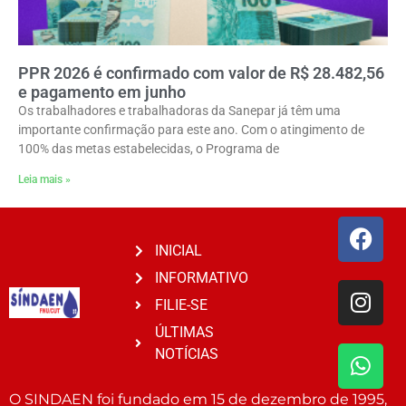
PPR 2026 é confirmado com valor de R$ 28.482,56
e pagamento em junho
Os trabalhadores e trabalhadoras da Sanepar já têm uma
importante confirmação para este ano. Com o atingimento de
100% das metas estabelecidas, o Programa de
Leia mais »
INICIAL
INFORMATIVO
FILIE-SE
ÚLTIMAS
NOTÍCIAS
O SINDAEN foi fundado em 15 de dezembro de 1995,