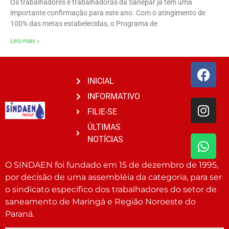
Os trabalhadores e trabalhadoras da Sanepar já têm uma
importante confirmação para este ano. Com o atingimento de
100% das metas estabelecidas, o Programa de
Leia mais »
INICIAL
INFORMATIVO
FILIE-SE
ÚLTIMAS
NOTÍCIAS
O SINDAEN foi fundado em 15 de dezembro de 1995,
por decisão de uma assembléia da categoria, para ser
o sindicato específico dos trabalhadores do setor de
saneamento de Maringá e Região Noroeste do
Paraná.