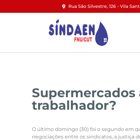
Rua São Silvestre, 126 - Vila San
Início
Institucional
Notícias
Supermercados a
trabalhador?
O último domingo (30) foi o segundo em q
negociações entre os sindicatos, a justiça