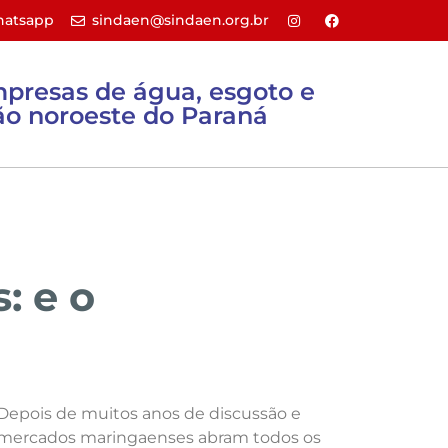
atsapp
sindaen@sindaen.org.br
mpresas de água, esgoto e
o noroeste do Paraná
Sites úteis
Filie-se
Contato
: e o
Depois de muitos anos de discussão e
upermercados maringaenses abram todos os