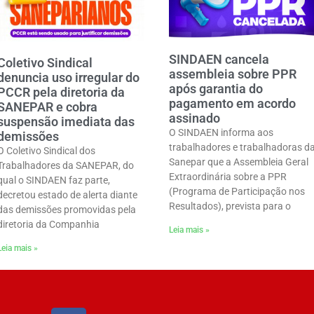
SINDAEN cancela
Coletivo Sindical
assembleia sobre PPR
denuncia uso irregular do
após garantia do
PCCR pela diretoria da
pagamento em acordo
SANEPAR e cobra
assinado
suspensão imediata das
O SINDAEN informa aos
demissões
trabalhadores e trabalhadoras d
O Coletivo Sindical dos
Sanepar que a Assembleia Geral
Trabalhadores da SANEPAR, do
Extraordinária sobre a PPR
qual o SINDAEN faz parte,
(Programa de Participação nos
decretou estado de alerta diante
Resultados), prevista para o
das demissões promovidas pela
diretoria da Companhia
Leia mais »
Leia mais »