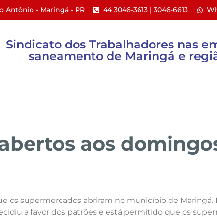
to Antônio - Maringá - PR​
44 3046-3613 | 3046-6613​
Wh
Sindicato dos Trabalhadores nas e
saneamento de Maringá e regiã
ACTs e PPR
Ações Coletivas
Informativos
bertos aos domingos
ue os supermercados abriram no município de Maringá. 
 decidiu a favor dos patrões e está permitido que os s