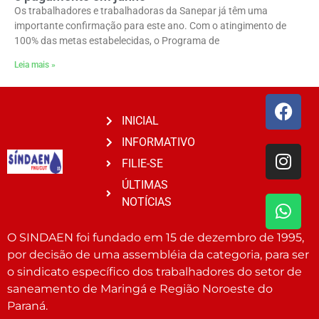
Os trabalhadores e trabalhadoras da Sanepar já têm uma
importante confirmação para este ano. Com o atingimento de
100% das metas estabelecidas, o Programa de
Leia mais »
INICIAL
INFORMATIVO
FILIE-SE
ÚLTIMAS
NOTÍCIAS
O SINDAEN foi fundado em 15 de dezembro de 1995,
por decisão de uma assembléia da categoria, para ser
o sindicato específico dos trabalhadores do setor de
saneamento de Maringá e Região Noroeste do
Paraná.