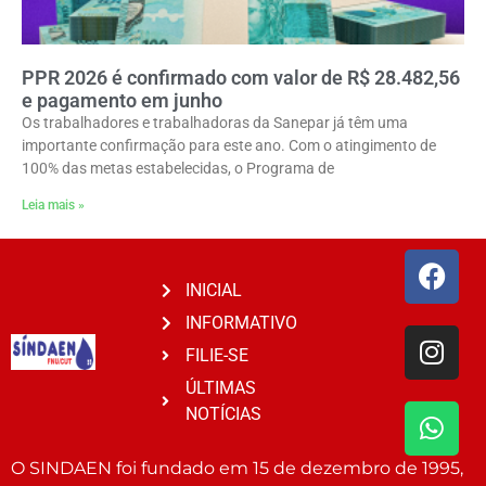
PPR 2026 é confirmado com valor de R$ 28.482,56
e pagamento em junho
Os trabalhadores e trabalhadoras da Sanepar já têm uma
importante confirmação para este ano. Com o atingimento de
100% das metas estabelecidas, o Programa de
Leia mais »
INICIAL
INFORMATIVO
FILIE-SE
ÚLTIMAS
NOTÍCIAS
O SINDAEN foi fundado em 15 de dezembro de 1995,