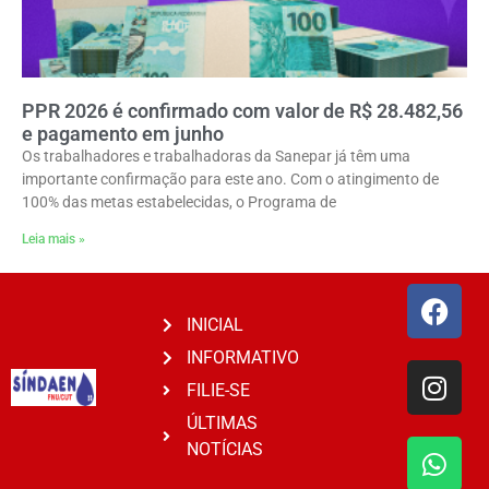
PPR 2026 é confirmado com valor de R$ 28.482,56
e pagamento em junho
Os trabalhadores e trabalhadoras da Sanepar já têm uma
importante confirmação para este ano. Com o atingimento de
100% das metas estabelecidas, o Programa de
Leia mais »
INICIAL
INFORMATIVO
FILIE-SE
ÚLTIMAS
NOTÍCIAS