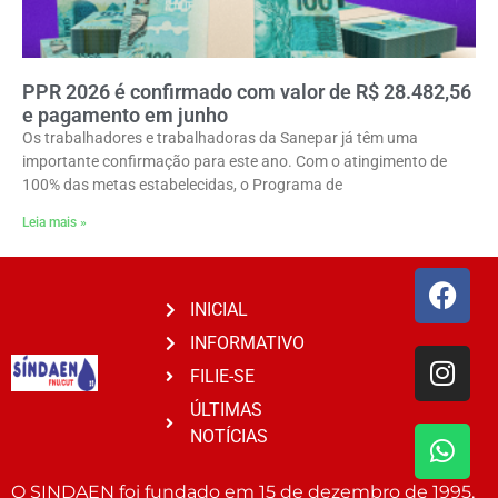
PPR 2026 é confirmado com valor de R$ 28.482,56
e pagamento em junho
Os trabalhadores e trabalhadoras da Sanepar já têm uma
importante confirmação para este ano. Com o atingimento de
100% das metas estabelecidas, o Programa de
Leia mais »
INICIAL
INFORMATIVO
FILIE-SE
ÚLTIMAS
NOTÍCIAS
O SINDAEN foi fundado em 15 de dezembro de 1995,