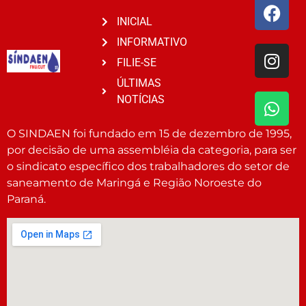
INICIAL
INFORMATIVO
FILIE-SE
ÚLTIMAS
NOTÍCIAS
O SINDAEN foi fundado em 15 de dezembro de 1995,
por decisão de uma assembléia da categoria, para ser
o sindicato específico dos trabalhadores do setor de
saneamento de Maringá e Região Noroeste do
Paraná.