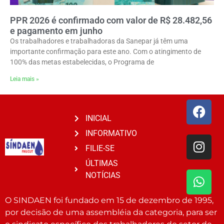
PPR 2026 é confirmado com valor de R$ 28.482,56
e pagamento em junho
Os trabalhadores e trabalhadoras da Sanepar já têm uma
importante confirmação para este ano. Com o atingimento de
100% das metas estabelecidas, o Programa de
Leia mais »
INICIAL
INFORMATIVO
FILIE-SE
ÚLTIMAS
NOTÍCIAS
O SINDAEN foi fundado em 15 de dezembro de 1995,
por decisão de uma assembléia da categoria, para ser