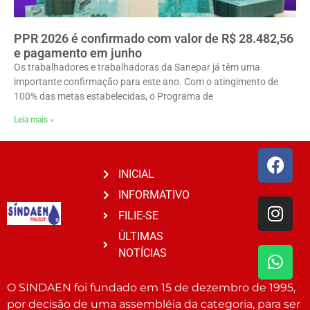
PPR 2026 é confirmado com valor de R$ 28.482,56
e pagamento em junho
Os trabalhadores e trabalhadoras da Sanepar já têm uma
importante confirmação para este ano. Com o atingimento de
100% das metas estabelecidas, o Programa de
Leia mais »
INICIAL
INFORMATIVO
FILIE-SE
ÚLTIMAS
NOTÍCIAS
O SINDAEN foi fundado em 15 de dezembro de 1995,
por decisão de uma assembléia da categoria, para ser