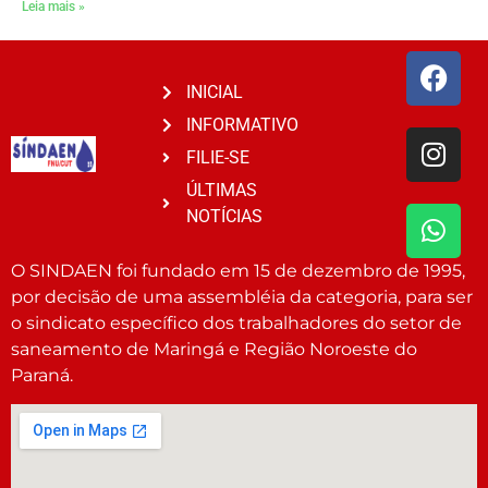
Leia mais »
INICIAL
INFORMATIVO
FILIE-SE
ÚLTIMAS
NOTÍCIAS
O SINDAEN foi fundado em 15 de dezembro de 1995,
por decisão de uma assembléia da categoria, para ser
o sindicato específico dos trabalhadores do setor de
saneamento de Maringá e Região Noroeste do
Paraná.