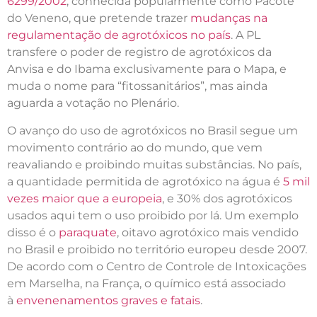
6299/2002
, conhecida popularmente como Pacote
do Veneno, que pretende trazer
mudanças na
regulamentação de agrotóxicos no país
. A PL
transfere o poder de registro de agrotóxicos da
Anvisa e do Ibama exclusivamente para o Mapa, e
muda o nome para “fitossanitários”, mas ainda
aguarda a votação no Plenário.
O avanço do uso de agrotóxicos no Brasil segue um
movimento contrário ao do mundo, que vem
reavaliando e proibindo muitas substâncias. No país,
a quantidade permitida de agrotóxico na água é
5 mil
vezes maior que a europeia
, e 30% dos agrotóxicos
usados aqui tem o uso proibido por lá. Um exemplo
disso é o
paraquate
, oitavo agrotóxico mais vendido
no Brasil e proibido no território europeu desde 2007.
De acordo com o Centro de Controle de Intoxicações
em Marselha, na França, o químico está associado
à
envenenamentos graves e fatais
.