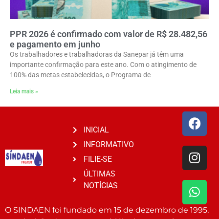
PPR 2026 é confirmado com valor de R$ 28.482,56
e pagamento em junho
Os trabalhadores e trabalhadoras da Sanepar já têm uma
importante confirmação para este ano. Com o atingimento de
100% das metas estabelecidas, o Programa de
Leia mais »
INICIAL
INFORMATIVO
FILIE-SE
ÚLTIMAS
NOTÍCIAS
O SINDAEN foi fundado em 15 de dezembro de 1995,