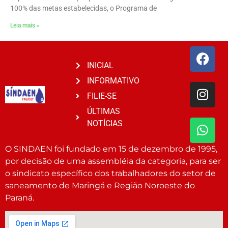
100% das metas estabelecidas, o Programa de
Leia mais »
INICIAL
INFORMATIVO
FILIE-SE
ÚLTIMAS
NOTÍCIAS
O SINDAEN foi fundado em 15 de dezembro de 1995,
por decisão de uma assembléia da categoria, para ser
o sindicato específico dos trabalhadores do setor de
saneamento de Maringá e Região Noroeste do
Paraná.