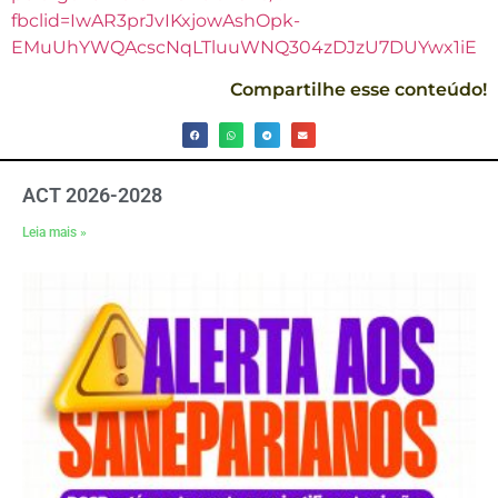
fbclid=IwAR3prJvIKxjowAshOpk-
EMuUhYWQAcscNqLTluuWNQ304zDJzU7DUYwx1iE
Compartilhe esse conteúdo!
ACT 2026-2028
Leia mais »