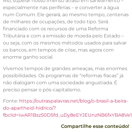
Rio, superar nosso imenso atraso em saneamento –
especialmente nas periferias – e converter a água
num Comum. Ele gerará, ao mesmo tempo, centenas
de milhares de ocupações, de todo tipo. Será
financiado com os recursos de uma Reforma
Tributária e com a emissão de moeda pelo Estado –
ou seja, com os mesmos métodos usados para salvar
os bancos, em tempos de crise, mas agora com
enorme ganho social.
Vivemos tempos de grandes ameaças, mas enormes
possibilidades. Os programas de “reformas fracas” já
não dialogam com uma sociedade angustiada. É
preciso pensar o pós-capitalismo.
Fonte:
https://outraspalavras.net/blog/o-brasil-a-beira-
do-apartheid-hidrico/?
fbclid=IwAR1Bsz50D5fd_uDy8eEYJEUnzNB6fxYBA8V
Compartilhe esse conteúdo!