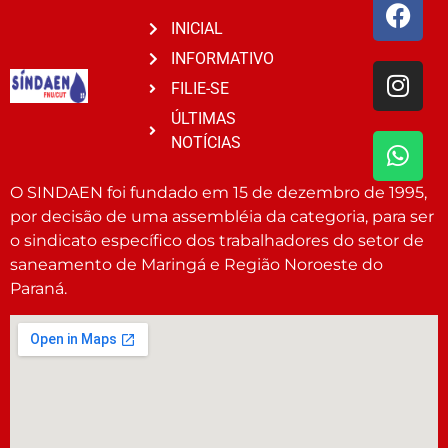
INICIAL
INFORMATIVO
FILIE-SE
ÚLTIMAS
NOTÍCIAS
O SINDAEN foi fundado em 15 de dezembro de 1995,
por decisão de uma assembléia da categoria, para ser
o sindicato específico dos trabalhadores do setor de
saneamento de Maringá e Região Noroeste do
Paraná.