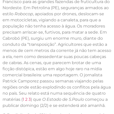
Francisco para as grandes fazendas de fruticultura do
Nordeste. Em Petrolina (PE), seguranças armados ao
estilo
Robocop
, apoiados por drones, deslocam-se
em motocicletas, vigiando a canaleta, para que a
população não tenha acesso à água. Os moradores
precisam arriscar-se, furtivos, para matar a sede. Em
Cabrobó (PE), surgiu um enorme muro, diante do
conduto da “transposição”. Agricultores que estão a
menos de cem metros da corrente já não tem acesso
a ela, nem como dessedentar suas poucas cabeças
de cabras. As cenas, que parecem brotar de uma
ficção distópica, estão em algo hoje raro na mídia
comercial brasileira: uma reportagem. O jornalista
Patrick Camporez passou semanas viajando pelas
regiões onde estão explodindo os conflitos pela água
no país. Seu relato está numa sequência de quatro
matérias (
1
2
3
) que
O Estado de S.Paulo
começou a
publicar domingo (2/2) e se estenderá até amanhã.