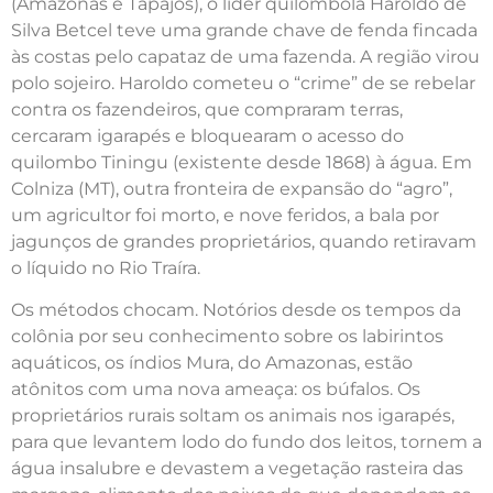
(Amazonas e Tapajós), o líder quilombola Haroldo de
Silva Betcel teve uma grande chave de fenda fincada
às costas pelo capataz de uma fazenda. A região virou
polo sojeiro. Haroldo cometeu o “crime” de se rebelar
contra os fazendeiros, que compraram terras,
cercaram igarapés e bloquearam o acesso do
quilombo Tiningu (existente desde 1868) à água. Em
Colniza (MT), outra fronteira de expansão do “agro”,
um agricultor foi morto, e nove feridos, a bala por
jagunços de grandes proprietários, quando retiravam
o líquido no Rio Traíra.
Os métodos chocam. Notórios desde os tempos da
colônia por seu conhecimento sobre os labirintos
aquáticos, os índios Mura, do Amazonas, estão
atônitos com uma nova ameaça: os búfalos. Os
proprietários rurais soltam os animais nos igarapés,
para que levantem lodo do fundo dos leitos, tornem a
água insalubre e devastem a vegetação rasteira das