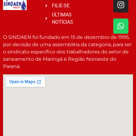
FILIE-SE
ÚLTIMAS
NOTÍCIAS
O SINDAEN foi fundado em 15 de dezembro de 1995,
por decisão de uma assembléia da categoria, para ser
o sindicato específico dos trabalhadores do setor de
saneamento de Maringá e Região Noroeste do
Paraná.