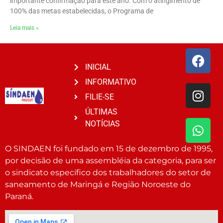
importante confirmação para este ano. Com o atingimento de
100% das metas estabelecidas, o Programa de
Leia mais »
INICIAL
INFORMATIVO
FILIE-SE
ÚLTIMAS
NOTÍCIAS
O SINDAEN foi fundado em 15 de dezembro de 1995,
por decisão de uma assembléia da categoria, para ser
o sindicato específico dos trabalhadores do setor de
saneamento de Maringá e Região Noroeste do
Paraná.