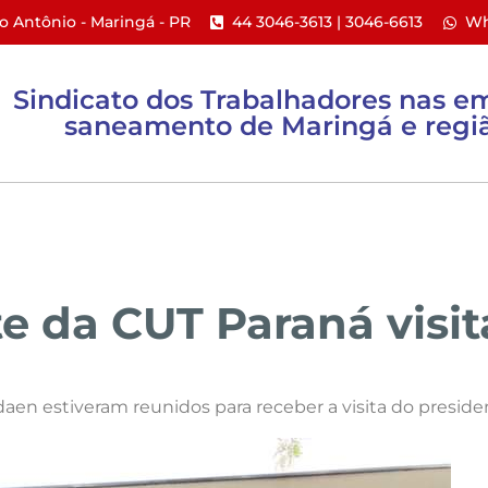
to Antônio - Maringá - PR​
44 3046-3613 | 3046-6613​
Wh
Sindicato dos Trabalhadores nas e
saneamento de Maringá e regiã
ACTs e PPR
Ações Coletivas
Informativos
e da CUT Paraná visi
ndaen estiveram reunidos para receber a visita do preside