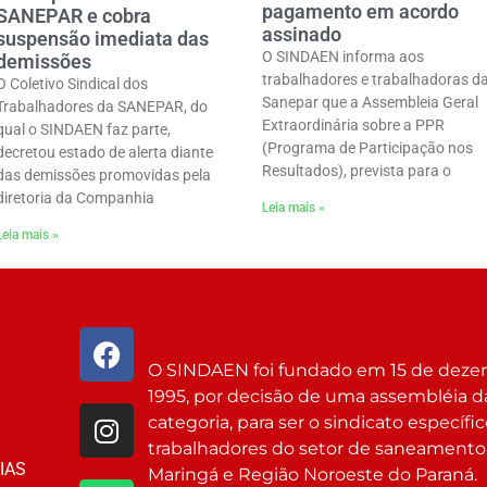
pagamento em acordo
SANEPAR e cobra
assinado
suspensão imediata das
O SINDAEN informa aos
demissões
trabalhadores e trabalhadoras d
O Coletivo Sindical dos
Sanepar que a Assembleia Geral
Trabalhadores da SANEPAR, do
Extraordinária sobre a PPR
qual o SINDAEN faz parte,
(Programa de Participação nos
decretou estado de alerta diante
Resultados), prevista para o
das demissões promovidas pela
diretoria da Companhia
Leia mais »
Leia mais »
O SINDAEN foi fundado em 15 de dez
1995, por decisão de uma assembléia d
categoria, para ser o sindicato específi
trabalhadores do setor de saneamento
IAS
Maringá e Região Noroeste do Paraná.