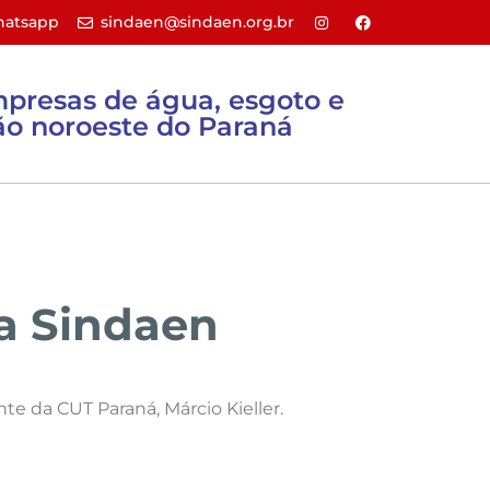
atsapp
sindaen@sindaen.org.br
mpresas de água, esgoto e
o noroeste do Paraná
Sites úteis
Filie-se
Contato
ta Sindaen
nte da CUT Paraná, Márcio Kieller.