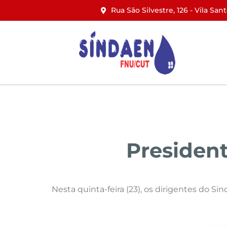
Rua São Silvestre, 126 - Vila San
Início
Institucional
Notícias
President
Nesta quinta-feira (23), os dirigentes do Si