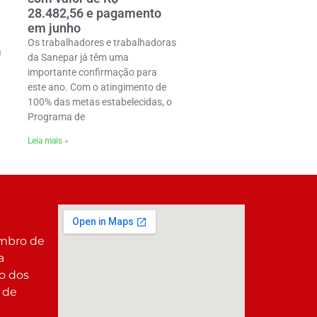
28.482,56 e pagamento
em junho
Os trabalhadores e trabalhadoras
a
da Sanepar já têm uma
importante confirmação para
este ano. Com o atingimento de
100% das metas estabelecidas, o
Programa de
Leia mais »
embro de
a
co dos
 de