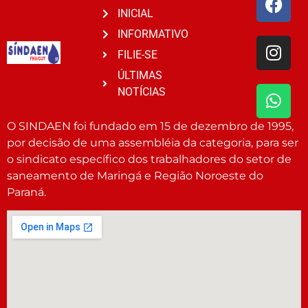
INICIAL
INFORMATIVO
FILIE-SE
ÚLTIMAS
NOTÍCIAS
O SINDAEN foi fundado em 15 de dezembro de 1995,
por decisão de uma assembléia da categoria, para ser
o sindicato específico dos trabalhadores do setor de
saneamento de Maringá e Região Noroeste do
Paraná.