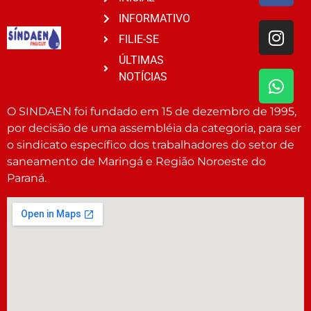
INFORMATIVO
FILIE-SE
ÚLTIMAS
NOTÍCIAS
O SINDAEN foi fundado em 15 de dezembro de 1995,
por decisão de uma assembléia da categoria, para ser
o sindicato específico dos trabalhadores do setor de
saneamento de Maringá e Região Noroeste do
Paraná.