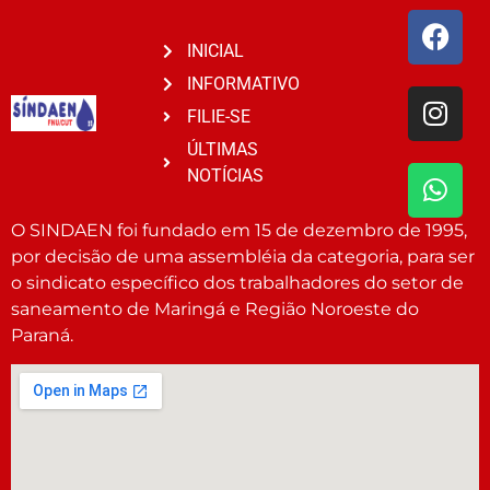
INICIAL
INFORMATIVO
FILIE-SE
ÚLTIMAS
NOTÍCIAS
O SINDAEN foi fundado em 15 de dezembro de 1995,
por decisão de uma assembléia da categoria, para ser
o sindicato específico dos trabalhadores do setor de
saneamento de Maringá e Região Noroeste do
Paraná.