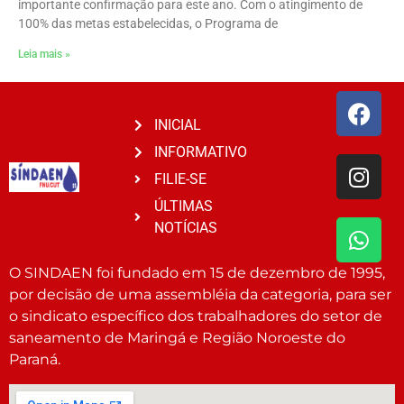
importante confirmação para este ano. Com o atingimento de
100% das metas estabelecidas, o Programa de
Leia mais »
INICIAL
INFORMATIVO
FILIE-SE
ÚLTIMAS
NOTÍCIAS
O SINDAEN foi fundado em 15 de dezembro de 1995,
por decisão de uma assembléia da categoria, para ser
o sindicato específico dos trabalhadores do setor de
saneamento de Maringá e Região Noroeste do
Paraná.