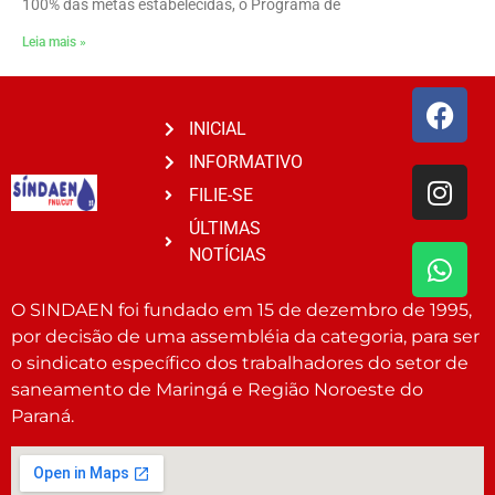
100% das metas estabelecidas, o Programa de
Leia mais »
INICIAL
INFORMATIVO
FILIE-SE
ÚLTIMAS
NOTÍCIAS
O SINDAEN foi fundado em 15 de dezembro de 1995,
por decisão de uma assembléia da categoria, para ser
o sindicato específico dos trabalhadores do setor de
saneamento de Maringá e Região Noroeste do
Paraná.