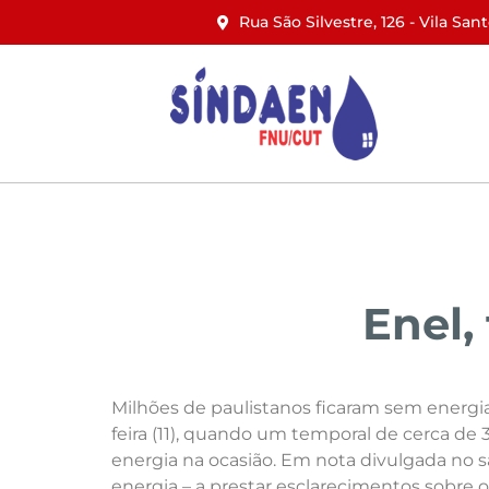
Rua São Silvestre, 126 - Vila San
Início
Institucional
Notícias
Enel,
Milhões de paulistanos ficaram sem energia
feira (11), quando um temporal de cerca de
energia na ocasião. Em nota divulgada no s
energia – a prestar esclarecimentos sobre 