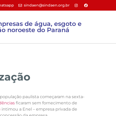
atsapp
sindaen@sindaen.org.br
mpresas de água, esgoto e
o noroeste do Paraná
Sites úteis
Filie-se
Contato
ização
à população paulista começaram na sexta-
idências
ficaram sem fornecimento de
)
intimou a Enel – empresa privada de
a concessão da empresa.