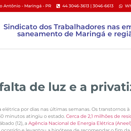
to Antônio - Maringá - PR​
44 3046-3613 | 3046-6613​
Wh
Sindicato dos Trabalhadores nas e
saneamento de Maringá e regiã
ACTs e PPR
Ações Coletivas
Informativos
 falta de luz e a privat
 elétrica por dias nas últimas semanas. Os transtornos 
 30 minutos atingiu o estado.
Cerca de 2,1 milhões de res
ábado (12), a
Agência Nacional de Energia Elétrica (Aneel
o ocorrido e levantou a hipótese de recomendar o fim d