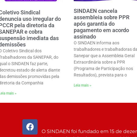
SINDAEN cancela
Coletivo Sindical
assembleia sobre PPR
denuncia uso irregular do
após garantia do
PCCR pela diretoria da
pagamento em acordo
SANEPAR e cobra
assinado
suspensão imediata das
O SINDAEN informa aos
demissões
trabalhadores e trabalhadoras d
O Coletivo Sindical dos
Sanepar que a Assembleia Geral
Trabalhadores da SANEPAR, do
Extraordinária sobre a PPR
qual o SINDAEN faz parte,
(Programa de Participação nos
decretou estado de alerta diante
Resultados), prevista para o
das demissões promovidas pela
diretoria da Companhia
Leia mais »
Leia mais »
O SINDAEN foi fundado em 15 de dez