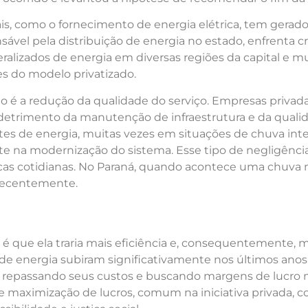
iais, como o fornecimento de energia elétrica, tem gerad
vel pela distribuição de energia no estado, enfrenta crí
alizados de energia em diversas regiões da capital e mu
es do modelo privatizado.
 é a redução da qualidade do serviço. Empresas privadas
 detrimento da manutenção de infraestrutura e da quali
tes de energia, muitas vezes em situações de chuva inte
 na modernização do sistema. Esse tipo de negligênci
cas cotidianas. No Paraná, quando acontece uma chuva 
 recentemente.
é que ela traria mais eficiência e, consequentemente, 
s de energia subiram significativamente nos últimos anos
 repassando seus custos e buscando margens de lucro m
e maximização de lucros, comum na iniciativa privada, co