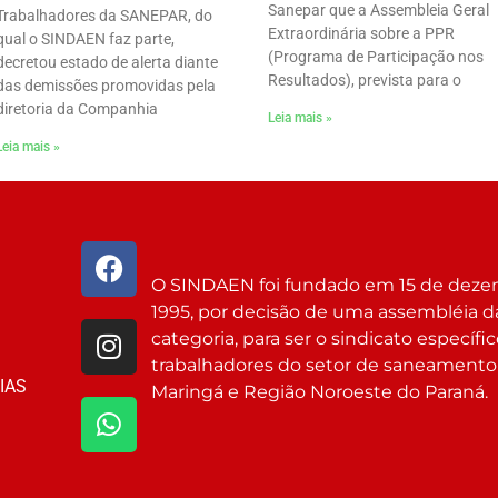
Sanepar que a Assembleia Geral
Trabalhadores da SANEPAR, do
Extraordinária sobre a PPR
qual o SINDAEN faz parte,
(Programa de Participação nos
decretou estado de alerta diante
Resultados), prevista para o
das demissões promovidas pela
diretoria da Companhia
Leia mais »
Leia mais »
O SINDAEN foi fundado em 15 de dez
1995, por decisão de uma assembléia d
categoria, para ser o sindicato específi
trabalhadores do setor de saneamento
IAS
Maringá e Região Noroeste do Paraná.