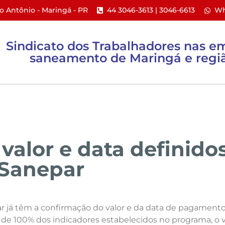
to Antônio - Maringá - PR​
44 3046-3613 | 3046-6613​
Wh
Sindicato dos Trabalhadores nas e
saneamento de Maringá e regiã
ACTs e PPR
Ações Coletivas
Informativos
valor e data definido
Sanepar
ar já têm a confirmação do valor e da data de pagament
e 100% dos indicadores estabelecidos no programa, o va