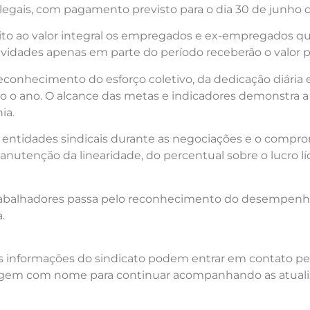
legais, com pagamento previsto para o dia 30 de junho 
eito ao valor integral os empregados e ex-empregados q
ividades apenas em parte do período receberão o valor 
reconhecimento do esforço coletivo, da dedicação diár
o o ano. O alcance das metas e indicadores demonstra a 
ia.
entidades sindicais durante as negociações e o comprom
utenção da linearidade, do percentual sobre o lucro líq
trabalhadores passa pelo reconhecimento do desempenh
.
s informações do sindicato podem entrar em contato p
sagem com nome para continuar acompanhando as atual