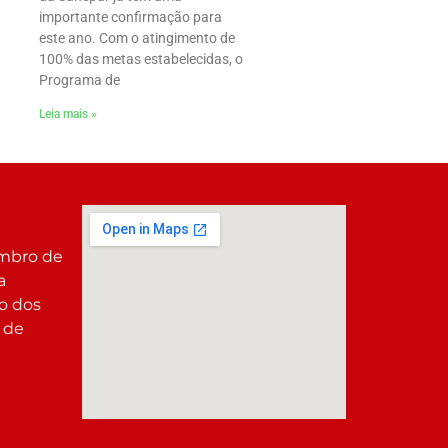
importante confirmação para
este ano. Com o atingimento de
100% das metas estabelecidas, o
Programa de
Leia mais »
embro de
a
co dos
 de