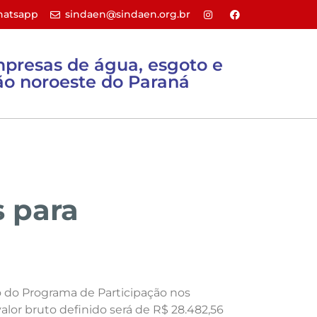
atsapp
sindaen@sindaen.org.br
mpresas de água, esgoto e
o noroeste do Paraná
Sites úteis
Filie-se
Contato
s para
o do Programa de Participação nos
lor bruto definido será de R$ 28.482,56